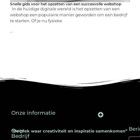
Snelle gids voor het opzetten van een succesvolle webshop
In de huidige digitale wereld is het opzetten van een
webshop een populaire manier geworden om een bedrijf
te starten. Of je nu fysieke
...
Onze informatie
Backlinks kopen in Nederland: een slimme SEO-strategie voor jouw website
Kan je geld verdienen met een website? Ontdek hoe jij online inkomen opbouwt
Beri
Over
“De plek waar creativiteit en inspiratie samenkomen”
Bedrijf