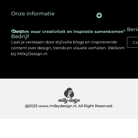
Onze informatie
Backlinks kopen in Nederland: een slimme SEO-strategie voor jouw website
Kan je geld verdienen met een website? Ontdek hoe jij online inkomen opbouwt
Beri
Over
“De plek waar creativiteit en inspiratie samenkomen”
Bedrijf
Laat je verrassen door stijlvolle blogs en inspirerende
content over design, trends en visuele verhalen. Welkom
bij MilkyDesign.nl
@2025 www.milkydesign.nl. All Right Reserved.