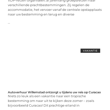
VDP-reizen organiseert al jarenlang groepsreizen naar
verschillende prachtbestemmingen. Zij regelen de
accommodatie, het vervoer vanaf de centrale opstapplaats
naar uw bestemming en terug en diverse
...
VAKANTIE
Autoverhuur Willemstad ontzorgt u tijdens uw reis op Curacao
Niets zo leuk als een vakantie naar een tropische
bestemming om naar uit te kijken deze zomer – zoals
bijvoorbeeld Curacao! Dit prachtige eiland in