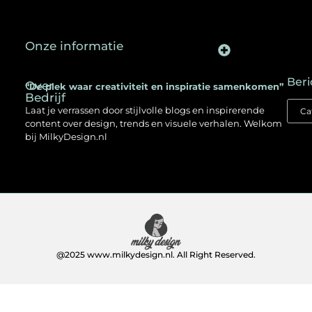
Onze informatie
Backlinks kopen in Nederland: een slimme SEO-strategie voor jouw website
Kan je geld verdienen met een website? Ontdek hoe jij online inkomen opbouwt
Beri
Over
“De plek waar creativiteit en inspiratie samenkomen”
Bedrijf
Laat je verrassen door stijlvolle blogs en inspirerende
content over design, trends en visuele verhalen. Welkom
bij MilkyDesign.nl
@2025 www.milkydesign.nl. All Right Reserved.