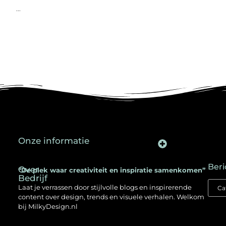
...
Onze informatie
Backlinks kopen in Nederland: een slimme SEO-strategie voor jouw website
Kan je geld verdienen met een website? Ontdek hoe jij online inkomen opbouwt
Beri
Over
“De plek waar creativiteit en inspiratie samenkomen”
Bedrijf
Laat je verrassen door stijlvolle blogs en inspirerende
content over design, trends en visuele verhalen. Welkom
bij MilkyDesign.nl