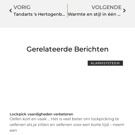
VORIG
VOLGENDE
Tandarts 's Hertogenbosch – Uw Gids naar Gezonde Tanden en Stralende Glimlachen
Warmte en stijl in één met een klassieke inrichting voor de woonkamer
Gerelateerde Berichten
ALARMSYSTEEM
Lockpick vaardigheden verbeteren
Oefen kort en vaak … Het is veel beter om lockpicking te
oefenen als je zitten en oefenen voor een korte tijd – neem
een