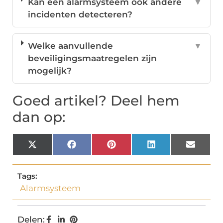
Kan een alarmsysteem ook andere
▼
incidenten detecteren?
Welke aanvullende
▼
beveiligingsmaatregelen zijn
mogelijk?
Goed artikel? Deel hem
dan op:
X
Facebook
Pinterest
LinkedIn
Email
(Twitter)
Tags:
Alarmsysteem
Delen: