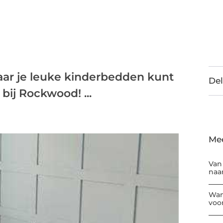
aar je leuke kinderbedden kunt
Del
bij Rockwood! ...
Me
Van
naar
Wan
voor