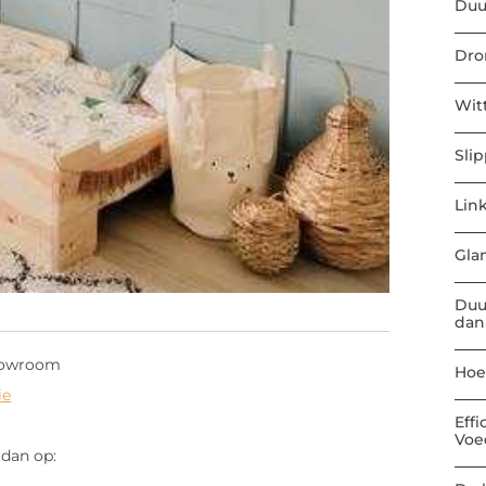
Duu
Dro
Wit
Sli
Link
Gla
Duu
dan
showroom
Hoe
ie
Eff
Voe
 dan op: