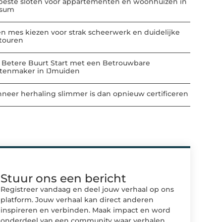
beste sloten voor appartementen en woonhuizen in
ssum
n mes kiezen voor strak scheerwerk en duidelijke
touren
 Betere Buurt Start met een Betrouwbare
atenmaker in IJmuiden
neer herhaling slimmer is dan opnieuw certificeren
Stuur ons een bericht
Registreer vandaag en deel jouw verhaal op ons
platform. Jouw verhaal kan direct anderen
inspireren en verbinden. Maak impact en word
onderdeel van een community waar verhalen