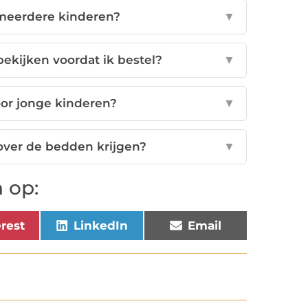
 meerdere kinderen?
▼
ekijken voordat ik bestel?
▼
oor jonge kinderen?
▼
over de bedden krijgen?
▼
 op:
erest
LinkedIn
Email