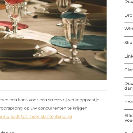
Duu
Dro
Wit
Sli
Link
Gla
Duu
dan
den een kans voor een stressvrij verkooppraatje
Hoe
 voorsprong op uw concurrenten te krijgen
Eff
ering leidt tot meer klantenbinding
Voe