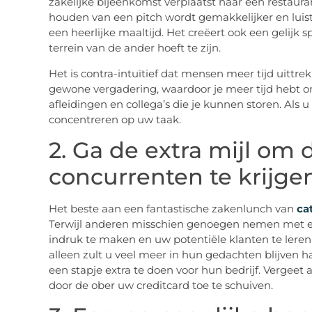
zakelijke bijeenkomst verplaatst naar een restauran
houden van een pitch wordt gemakkelijker en luis
een heerlijke maaltijd. Het creëert ook een gelijk 
terrein van de ander hoeft te zijn.
Het is contra-intuïtief dat mensen meer tijd uittr
gewone vergadering, waardoor je meer tijd hebt om
afleidingen en collega’s die je kunnen storen. Als u 
concentreren op uw taak.
2. Ga de extra mijl om
concurrenten te krijge
Het beste aan een fantastische zakenlunch van
ca
Terwijl anderen misschien genoegen nemen met ee
indruk te maken en uw potentiële klanten te leren
alleen zult u veel meer in hun gedachten blijven 
een stapje extra te doen voor hun bedrijf. Vergeet 
door de ober uw creditcard toe te schuiven.