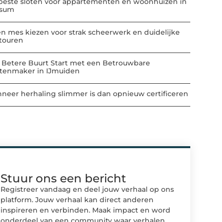
beste sloten voor appartementen en woonhuizen in
ssum
n mes kiezen voor strak scheerwerk en duidelijke
touren
 Betere Buurt Start met een Betrouwbare
atenmaker in IJmuiden
neer herhaling slimmer is dan opnieuw certificeren
Stuur ons een bericht
Registreer vandaag en deel jouw verhaal op ons
platform. Jouw verhaal kan direct anderen
inspireren en verbinden. Maak impact en word
onderdeel van een community waar verhalen