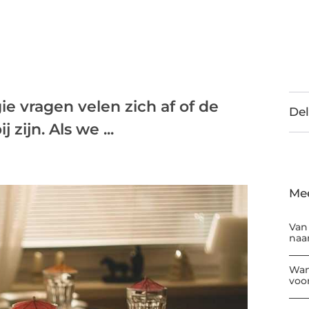
ie vragen velen zich af of de
Del
zijn. Als we ...
Me
Van
naar
Wan
voor