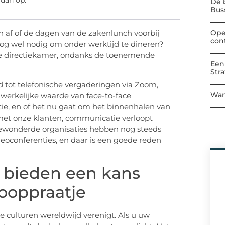
 dan op:
De 
Bu
Ope
ch af of de dagen van de zakenlunch voorbij
con
 nog wel nodig om onder werktijd te dineren?
 de directiekamer, ondanks de toenemende
Een
Str
d tot telefonische vergaderingen via Zoom,
Wan
werkelijke waarde van face-to-face
ie, en of het nu gaat om het binnenhalen van
met onze klanten, communicatie verloopt
t bewonderde organisaties hebben nog steeds
deoconferenties, en daar is een goede reden
 bieden een kans
kooppraatje
ie culturen wereldwijd verenigt. Als u uw