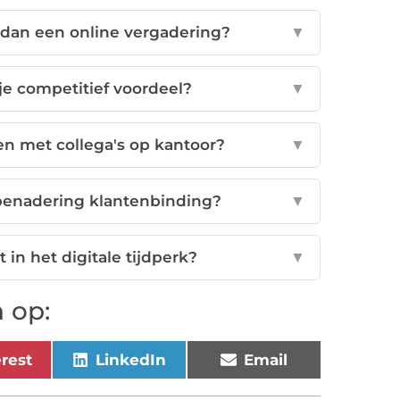
dan een online vergadering?
▼
je competitief voordeel?
▼
en met collega's op kantoor?
▼
 benadering klantenbinding?
▼
 in het digitale tijdperk?
▼
 op:
erest
LinkedIn
Email