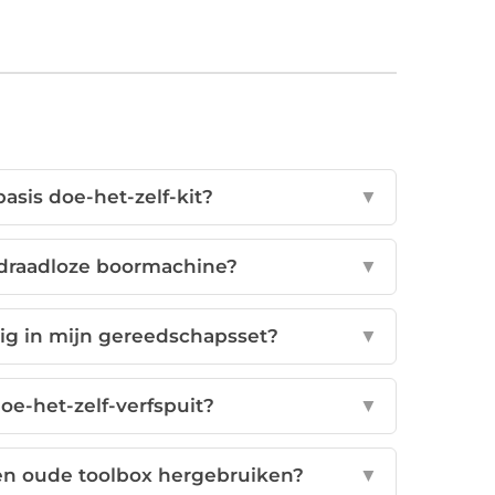
asis doe-het-zelf-kit?
▼
 draadloze boormachine?
▼
ig in mijn gereedschapsset?
▼
oe-het-zelf-verfspuit?
▼
en oude toolbox hergebruiken?
▼