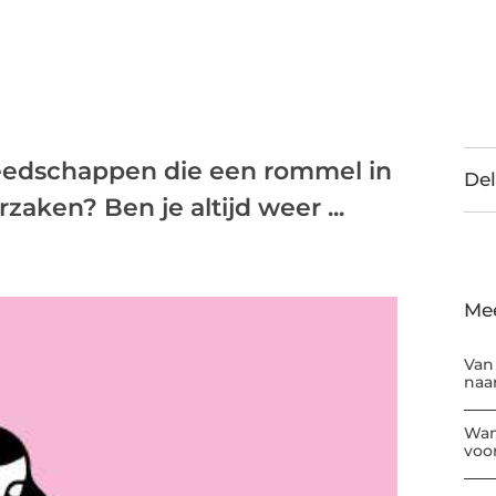
reedschappen die een rommel in
Del
zaken? Ben je altijd weer ...
Me
Van
naar
Wan
voor