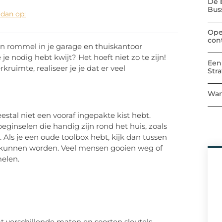
De 
Bu
 dan op:
Ope
con
n rommel in je garage en thuiskantoor
je nodig hebt kwijt? Het hoeft niet zo te zijn!
Een
kruimte, realiseer je je dat er veel
Str
Wan
estal niet een vooraf ingepakte kist hebt.
ginselen die handig zijn rond het huis, zoals
 Als je een oude toolbox hebt, kijk dan tussen
t kunnen worden. Veel mensen gooien weg of
elen.
 verschillende maten en soorten sleutels,