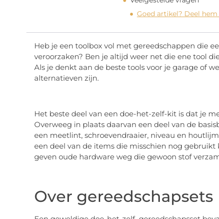
Veelgestelde vragen
Goed artikel? Deel hem
Heb je een toolbox vol met gereedschappen die ee
veroorzaken? Ben je altijd weer net die ene tool die 
Als je denkt aan de beste tools voor je garage of wer
alternatieven zijn.
Het beste deel van een doe-het-zelf-kit is dat je me
Overweeg in plaats daarvan een deel van de basisbe
een meetlint, schroevendraaier, niveau en houtlijm.
een deel van de items die misschien nog gebruik
geven oude hardware weg die gewoon stof verzam
Over gereedschapsets
Een geweldige doe-het-zelf–gereedschapsset bevat