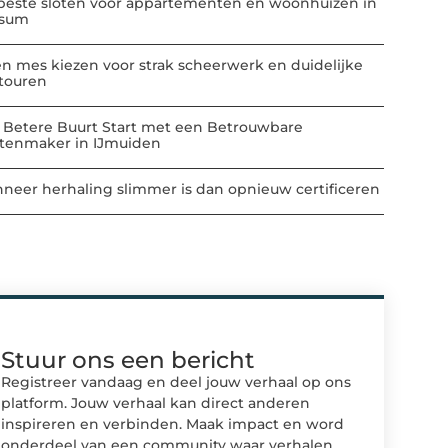
beste sloten voor appartementen en woonhuizen in
ssum
n mes kiezen voor strak scheerwerk en duidelijke
touren
 Betere Buurt Start met een Betrouwbare
atenmaker in IJmuiden
neer herhaling slimmer is dan opnieuw certificeren
Stuur ons een bericht
Registreer vandaag en deel jouw verhaal op ons
platform. Jouw verhaal kan direct anderen
inspireren en verbinden. Maak impact en word
onderdeel van een community waar verhalen