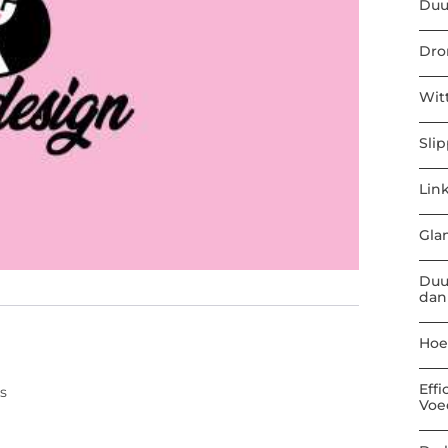
Duu
Dro
Wit
Sli
Link
Gla
Duu
dan
Hoe
Eff
s
Voe