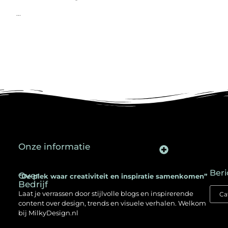
...
Onze informatie
Backlinks kopen in Nederland: een slimme SEO-strategie voor jouw website
Kan je geld verdienen met een website? Ontdek hoe jij online inkomen opbouwt
Beri
Over
“De plek waar creativiteit en inspiratie samenkomen”
Bedrijf
Laat je verrassen door stijlvolle blogs en inspirerende
content over design, trends en visuele verhalen. Welkom
bij MilkyDesign.nl