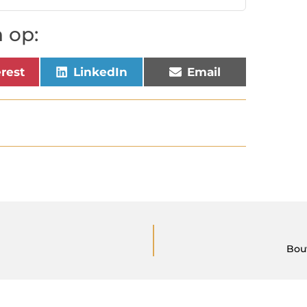
 op:
erest
LinkedIn
Email
Bou