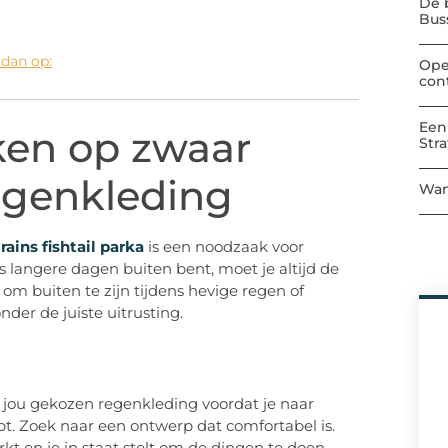
De 
Bu
 dan op:
Ope
con
Een
ken op zwaar
Str
egenkleding
Wan
rains fishtail parka
is een noodzaak voor
fs langere dagen buiten bent, moet je altijd de
uk om buiten te zijn tijdens hevige regen of
der de juiste uitrusting.
r jou gekozen regenkleding voordat je naar
t. Zoek naar een ontwerp dat comfortabel is.
kt en je in staat stelt om de dingen te doen