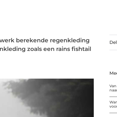
 werk berekende regenkleding
Del
leding zoals een rains fishtail
Me
Van
naar
Wan
voor