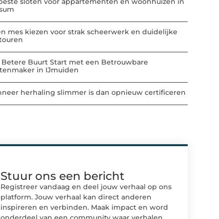
beste sloten voor appartementen en woonhuizen in
ssum
n mes kiezen voor strak scheerwerk en duidelijke
touren
 Betere Buurt Start met een Betrouwbare
atenmaker in IJmuiden
neer herhaling slimmer is dan opnieuw certificeren
Stuur ons een bericht
Registreer vandaag en deel jouw verhaal op ons
platform. Jouw verhaal kan direct anderen
inspireren en verbinden. Maak impact en word
onderdeel van een community waar verhalen