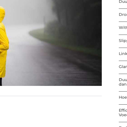
Duu
Dro
Wit
Sli
Link
Gla
Duu
dan
Hoe
Eff
Voe