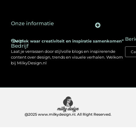
Onze informatie
Backlinks kopen in Nederland: een slimme SEO-strategie voor jouw website
Kan je geld verdienen met een website? Ontdek hoe jij online inkomen opbouwt
Beri
Over
“De plek waar creativiteit en inspiratie samenkomen”
Bedrijf
Laat je verrassen door stijlvolle blogs en inspirerende
content over design, trends en visuele verhalen. Welkom
bij MilkyDesign.nl
@2025 www.milkydesign.nl. All Right Reserved.