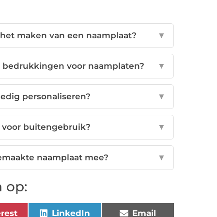
r het maken van een naamplaat?
▼
en bedrukkingen voor naamplaten?
▼
ledig personaliseren?
▼
 voor buitengebruik?
▼
gemaakte naamplaat mee?
▼
 op:
erest
LinkedIn
Email