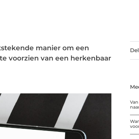
itstekende manier om een
Del
e te voorzien van een herkenbaar
Me
Van
naar
Wan
voor