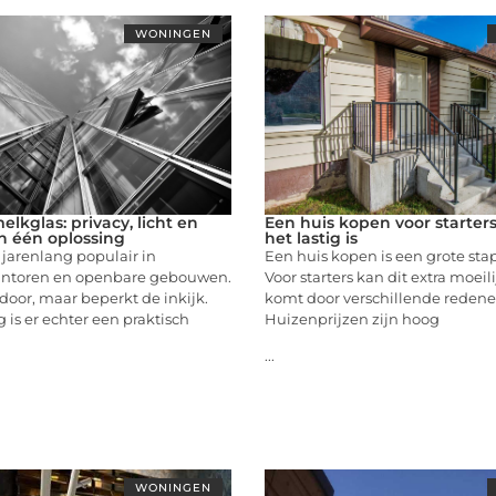
WONINGEN
lkglas: privacy, licht en
Een huis kopen voor starter
 in één oplossing
het lastig is
l jarenlang populair in
Een huis kopen is een grote stap 
antoren en openbare gebouwen.
Voor starters kan dit extra moeilij
 door, maar beperkt de inkijk.
komt door verschillende redene
is er echter een praktisch
Huizenprijzen zijn hoog
...
WONINGEN