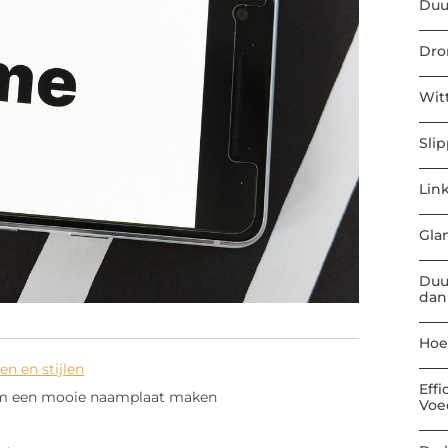
Duu
Dro
Wit
Sli
Link
Gla
Duu
dan
Hoe
en en stijlen
Eff
am een mooie naamplaat maken
Voe