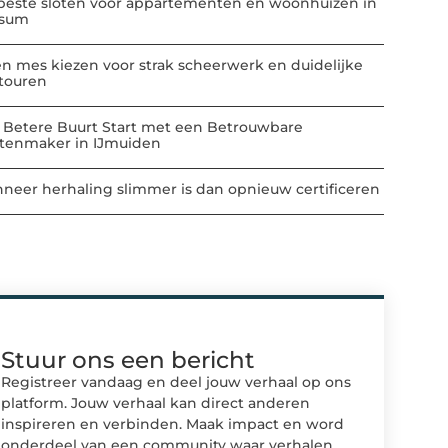
beste sloten voor appartementen en woonhuizen in
ssum
n mes kiezen voor strak scheerwerk en duidelijke
touren
 Betere Buurt Start met een Betrouwbare
atenmaker in IJmuiden
neer herhaling slimmer is dan opnieuw certificeren
Stuur ons een bericht
Registreer vandaag en deel jouw verhaal op ons
platform. Jouw verhaal kan direct anderen
inspireren en verbinden. Maak impact en word
onderdeel van een community waar verhalen