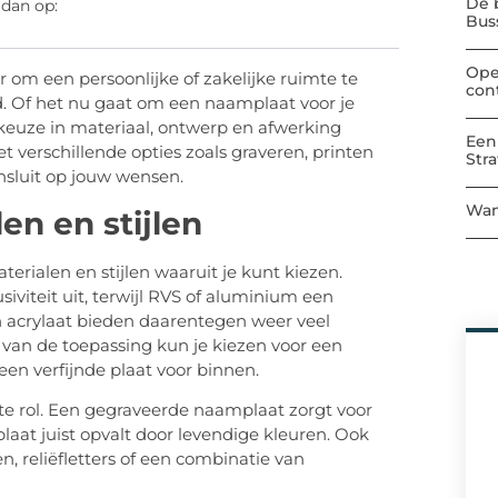
De 
 dan op:
Bu
Ope
 om een persoonlijke of zakelijke ruimte te
con
d. Of het nu gaat om een naamplaat voor je
e keuze in materiaal, ontwerp en afwerking
Een
et verschillende opties zoals graveren, printen
Str
ansluit op jouw wensen.
Wan
en en stijlen
erialen en stijlen waaruit je kunt kiezen.
siviteit uit, terwijl RVS of aluminium een
n acrylaat bieden daarentegen weer veel
jk van de toepassing kun je kiezen voor een
en verfijnde plaat voor binnen.
te rol. Een gegraveerde naamplaat zorgt voor
 plaat juist opvalt door levendige kleuren. Ook
n, reliëfletters of een combinatie van