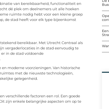
De 
inatie van bereikbaarheid, functionaliteit en
Bu
trecht dé plek om deelnemers uit alle hoeken
ieme ruimte nodig hebt voor een kleine groep
Ope
op, de stad heeft voor elk type bijeenkomst
con
Een
Str
itstekend bereikbaar. Met Utrecht Centraal als
Wan
n vergaderlocaties in de stad eenvoudig te
 er in de stad voldoende
.
ie en moderne voorzieningen. Van historische
uimtes met de nieuwste technologieën,
akelijke gelegenheid.
en verschillende factoren een rol. Een goede
 Dit zijn enkele belangrijke aspecten om op te