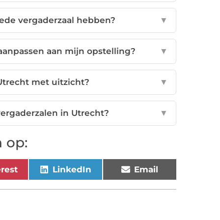
oede vergaderzaal hebben?
▼
 aanpassen aan mijn opstelling?
▼
Utrecht met uitzicht?
▼
vergaderzalen in Utrecht?
▼
 op:
erest
LinkedIn
Email