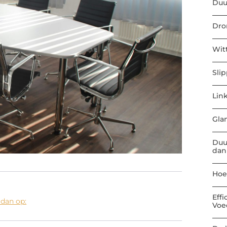
Duu
Dro
Wit
Sli
Link
Gla
Duu
dan
Hoe
Eff
 dan op:
Voe