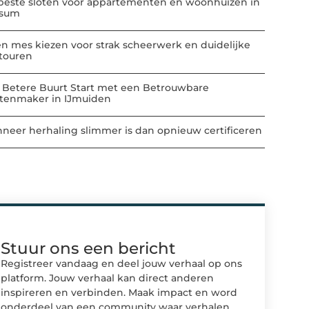
beste sloten voor appartementen en woonhuizen in
ssum
n mes kiezen voor strak scheerwerk en duidelijke
touren
 Betere Buurt Start met een Betrouwbare
atenmaker in IJmuiden
neer herhaling slimmer is dan opnieuw certificeren
Stuur ons een bericht
Registreer vandaag en deel jouw verhaal op ons
platform. Jouw verhaal kan direct anderen
inspireren en verbinden. Maak impact en word
onderdeel van een community waar verhalen