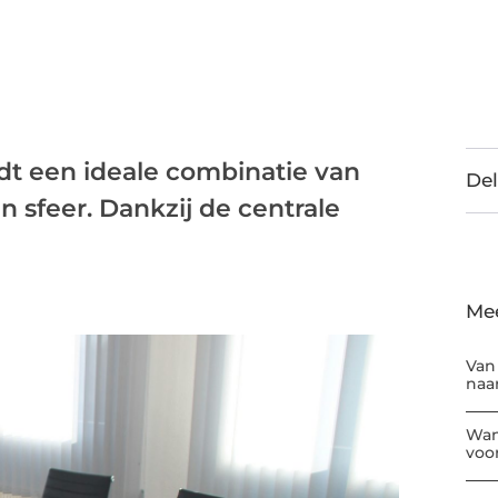
dt een ideale combinatie van
Del
en sfeer. Dankzij de centrale
Me
Van
naar
Wan
voor