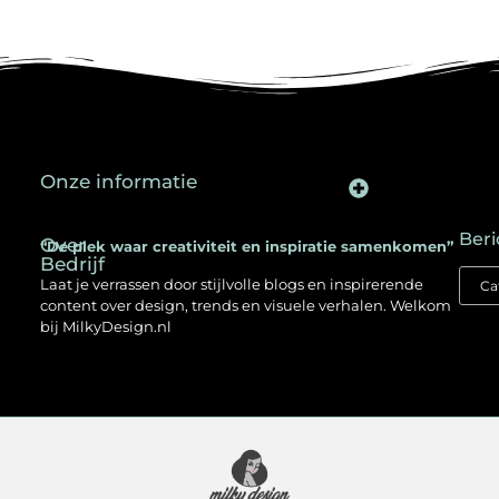
Onze informatie
Backlinks kopen in Nederland: een slimme SEO-strategie voor jouw website
Kan je geld verdienen met een website? Ontdek hoe jij online inkomen opbouwt
Beri
Over
“De plek waar creativiteit en inspiratie samenkomen”
Bedrijf
Laat je verrassen door stijlvolle blogs en inspirerende
content over design, trends en visuele verhalen. Welkom
bij MilkyDesign.nl