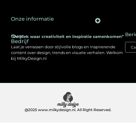
Onze informatie
Backlinks kopen in Nederland: een slimme SEO-strategie voor jouw website
Kan je geld verdienen met een website? Ontdek hoe jij online inkomen opbouwt
Beri
Over
“De plek waar creativiteit en inspiratie samenkomen”
Bedrijf
Laat je verrassen door stijlvolle blogs en inspirerende
content over design, trends en visuele verhalen. Welkom
bij MilkyDesign.nl
@2025 www.milkydesign.nl. All Right Reserved.