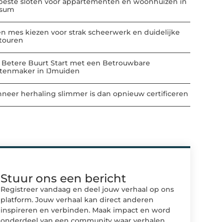
beste sloten voor appartementen en woonhuizen in
ssum
n mes kiezen voor strak scheerwerk en duidelijke
touren
 Betere Buurt Start met een Betrouwbare
atenmaker in IJmuiden
neer herhaling slimmer is dan opnieuw certificeren
Stuur ons een bericht
Registreer vandaag en deel jouw verhaal op ons
platform. Jouw verhaal kan direct anderen
inspireren en verbinden. Maak impact en word
onderdeel van een community waar verhalen