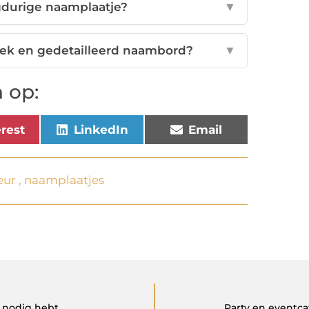
gdurige naamplaatje?
▼
siek en gedetailleerd naambord?
▼
 op:
erest
LinkedIn
Email
eur
,
naamplaatjes
e nodig hebt
Party en eventca