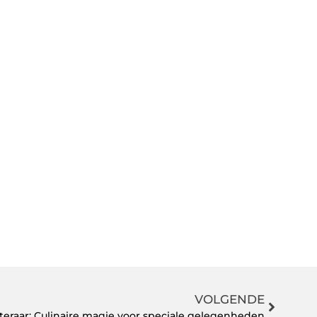
VOLGENDE
teraar: Culinaire magie voor speciale gelegenheden