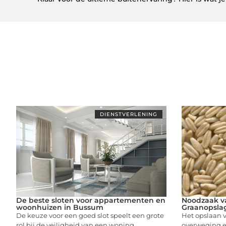
DIENSTVERLENING
De beste sloten voor appartementen en
Noodzaak va
woonhuizen in Bussum
Graanopsla
De keuze voor een goed slot speelt een grote
Het opslaan v
rol bij de veiligheid van een woning.
overweging 