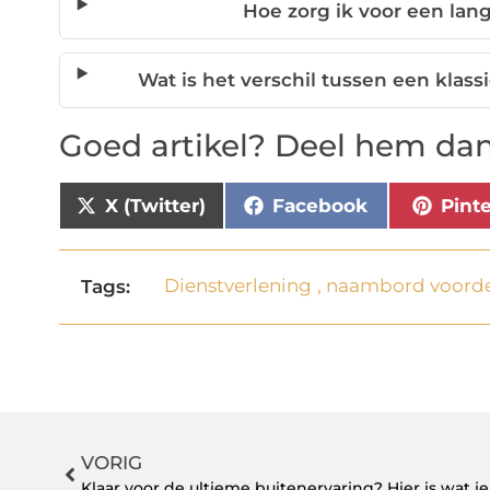
Hoe zorg ik voor een lan
Wat is het verschil tussen een klas
Goed artikel? Deel hem dan
X (Twitter)
Facebook
Pint
Dienstverlening
,
naambord voord
Tags:
VORIG
Klaar voor de ultieme buitenervaring? Hier is wat j