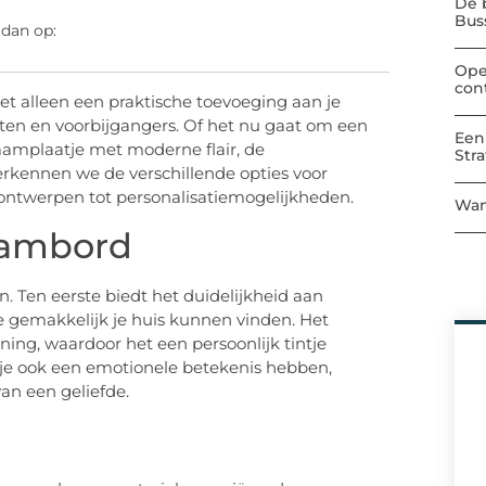
De 
Bu
 dan op:
Ope
con
et alleen een praktische toevoeging aan je
en en voorbijgangers. Of het nu gaat om een
Een
aamplaatje met moderne flair, de
Str
erkennen we de verschillende opties voor
ntwerpen tot personalisatiemogelijkheden.
Wan
aambord
n. Ten eerste biedt het duidelijkheid aan
e gemakkelijk je huis kunnen vinden. Het
oning, waardoor het een persoonlijk tintje
je ook een emotionele betekenis hebben,
van een geliefde.