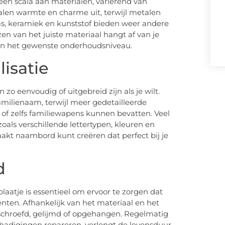
en scala aan materialen, variërend van
ralen warmte en charme uit, terwijl metalen
as, keramiek en kunststof bieden weer andere
n van het juiste materiaal hangt af van je
s en het gewenste onderhoudsniveau.
isatie
 zo eenvoudig of uitgebreid zijn als je wilt.
milienaam, terwijl meer gedetailleerde
of zelfs familiewapens kunnen bevatten. Veel
zoals verschillende lettertypen, kleuren en
akt naambord kunt creëren dat perfect bij je
d
atje is essentieel om ervoor te zorgen dat
nten. Afhankelijk van het materiaal en het
schroefd, gelijmd of opgehangen. Regelmatig
adigingen repareren, verlengt de levensduur