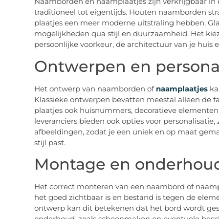
Naamborden en naamplaatjes zijn verkrijgbaar in e
traditioneel tot eigentijds. Houten naamborden st
plaatjes een meer moderne uitstraling hebben. Gl
mogelijkheden qua stijl en duurzaamheid. Het kieze
persoonlijke voorkeur, de architectuur van je hui
Ontwerpen en personal
Het ontwerp van naamborden of
naamplaatjes
kan
Klassieke ontwerpen bevatten meestal alleen de fa
plaatjes ook huisnummers, decoratieve elementen 
leveranciers bieden ook opties voor personalisatie, 
afbeeldingen, zodat je een uniek en op maat gema
stijl past.
Montage en onderhou
Het correct monteren van een naambord of naampla
het goed zichtbaar is en bestand is tegen de eleme
ontwerp kan dit betekenen dat het bord wordt ge
onderhoud, zoals schoonmaken en eventuele besch