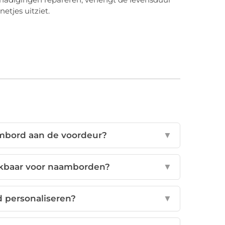
etjes uitziet.
ambord aan de voordeur?
▼
ikbaar voor naamborden?
▼
 personaliseren?
▼