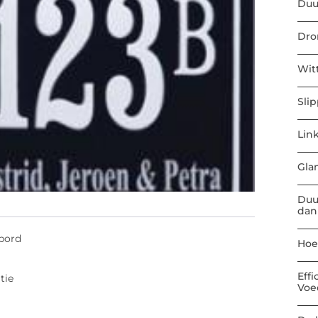
Duu
Dro
Wit
Sli
Link
Gla
Duu
dan
bord
Hoe
Eff
tie
Voe