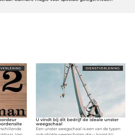
TVERLENING
DIENSTVERLENING
voordeur
U vindt bij dit bedrijf de ideale unster
ordensite
weegschaal
rschillende
Een unster weegschaal is een van de typen
ikbaar. Van
industriële weegschalen die u koopt bij