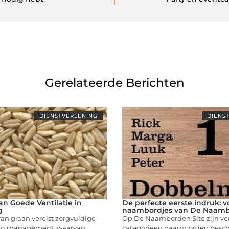
Gerelateerde Berichten
DIENSTVERLENING
DIENS
n Goede Ventilatie in
De perfecte eerste indruk: 
g
naambordjes van De Naamb
an graan vereist zorgvuldige
Op De Naamborden Site zijn ve
en management, waarvan
categorieën naamborden besch