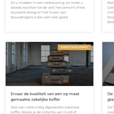
Zit u midden in een verbouwing, en moet u
Ben
steeds wachten tot de verf, het cement of het
Gel
stucwerk droog is? Het huren van
mil
bouwdrogers is dan een zeer goed
bro
Bes
DIENSTVERLENING
Ervaar de kwaliteit van een op maat
De
gemaakte zakelijke koffer
gla
Voor een vakkundig afgewerkte zakelijke
De T
koffer, bekijk je de collectie van Hulshof
voo