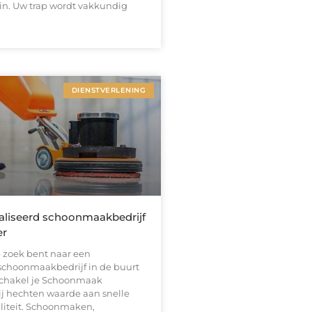
 in. Uw trap wordt vakkundig
DIENSTVERLENING
aliseerd schoonmaakbedrijf
er
 zoek bent naar een
 schoonmaakbedrijf in de buurt
schakel je Schoonmaak
ij hechten waarde aan snelle
aliteit. Schoonmaken,