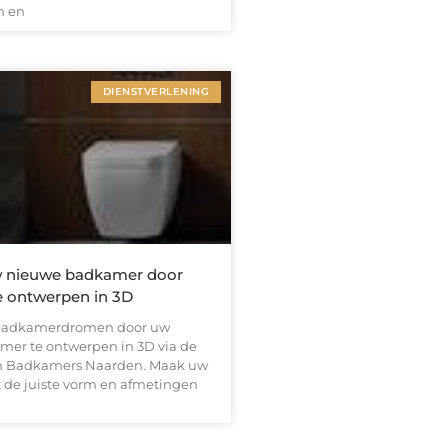
n en
DIENSTVERLENING
w nieuwe badkamer door
e ontwerpen in 3D
 badkamerdromen door uw
er te ontwerpen in 3D via de
an Badkamers Naarden. Maak uw
 de juiste vorm en afmetingen