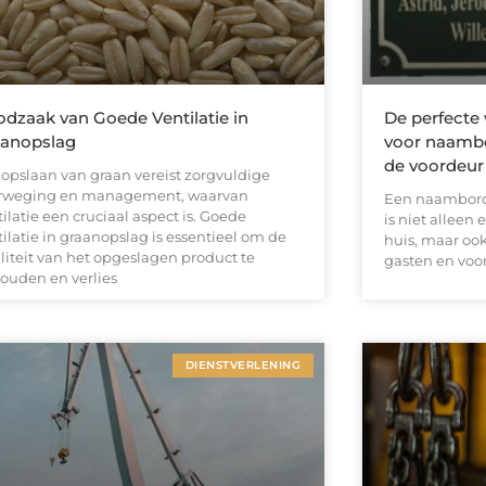
dzaak van Goede Ventilatie in
De perfecte
aanopslag
voor naambo
de voordeur
 opslaan van graan vereist zorgvuldige
rweging en management, waarvan
Een naambord 
ilatie een cruciaal aspect is. Goede
is niet alleen
ilatie in graanopslag is essentieel om de
huis, maar oo
liteit van het opgeslagen product te
gasten en voo
ouden en verlies
DIENSTVERLENING