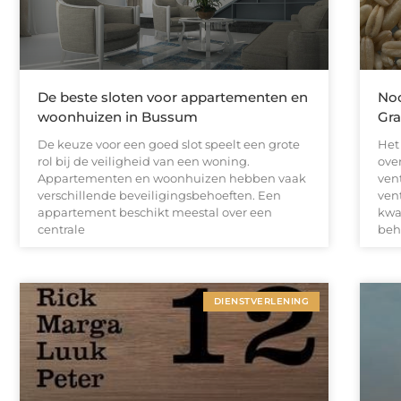
De beste sloten voor appartementen en
Noo
woonhuizen in Bussum
Gr
De keuze voor een goed slot speelt een grote
Het
rol bij de veiligheid van een woning.
ove
Appartementen en woonhuizen hebben vaak
vent
verschillende beveiligingsbehoeften. Een
vent
appartement beschikt meestal over een
kwa
centrale
beh
DIENSTVERLENING