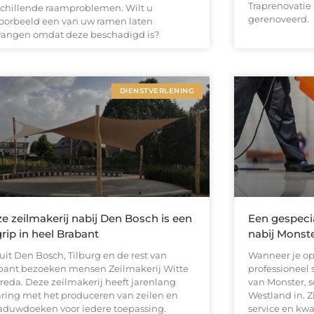
Traprenovatie
schillende raamproblemen. Wilt u
gerenoveerd.
voorbeeld een van uw ramen laten
vangen omdat deze beschadigd is?
DIENSTVERLENING
e zeilmakerij nabij Den Bosch is een
Een gespeci
rip in heel Brabant
nabij Monst
uit Den Bosch, Tilburg en de rest van
Wanneer je op
bant bezoeken mensen Zeilmakerij Witte
professioneel
Breda. Deze zeilmakerij heeft jarenlang
van Monster, 
aring met het produceren van zeilen en
Westland in. Z
aduwdoeken voor iedere toepassing.
service en kw