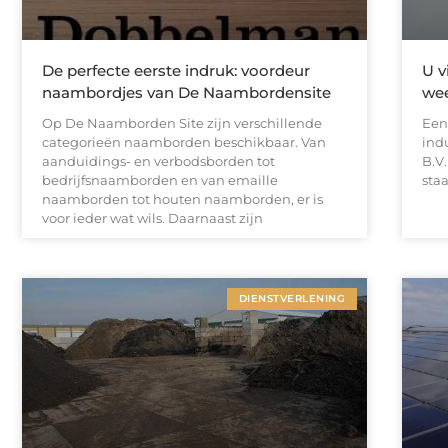
De perfecte eerste indruk: voordeur
U v
naambordjes van De Naambordensite
we
Op De Naamborden Site zijn verschillende
Een
categorieën naamborden beschikbaar. Van
ind
aanduidings- en verbodsborden tot
B.V.
bedrijfsnaamborden en van emaille
sta
naamborden tot houten naamborden, er is
voor ieder wat wils. Daarnaast zijn
DIENSTVERLENING