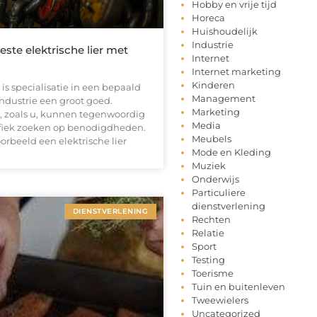
Hobby en vrije tijd
Horeca
Huishoudelijk
Industrie
ste elektrische lier met
Internet
Internet marketing
Kinderen
s specialisatie in een bepaald
Management
ndustrie een groot goed.
Marketing
 zoals u, kunnen tegenwoordig
Media
ifiek zoeken op benodigdheden.
Meubels
oorbeeld een elektrische lier
Mode en Kleding
Muziek
Onderwijs
Particuliere
dienstverlening
DIENSTVERLENING
Rechten
Relatie
Sport
Testing
Toerisme
Tuin en buitenleven
Tweewielers
Uncategorized