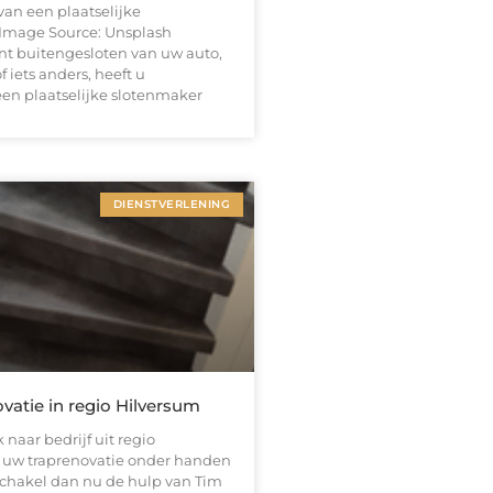
van een plaatselijke
mage Source: Unsplash‍
t buitengesloten van uw auto,
f iets anders, heeft u
een plaatselijke slotenmaker
DIENSTVERLENING
vatie in regio Hilversum
 naar bedrijf uit regio
 uw traprenovatie onder handen
hakel dan nu de hulp van Tim