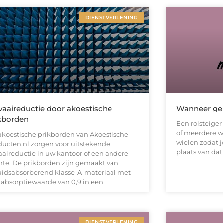
DIENSTVERLENING
aaireductie door akoestische
Wanneer gebr
kborden
Een rolsteiger 
of meerdere we
akoestische prikborden van Akoestische-
wielen zodat 
ducten.nl zorgen voor uitstekende
plaats van dat
aaireductie in uw kantoor of een andere
mte. De prikborden zijn gemaakt van
uidsabsorberend klasse-A-materiaal met
 absorptiewaarde van 0,9 in een
DIENSTVERLENING