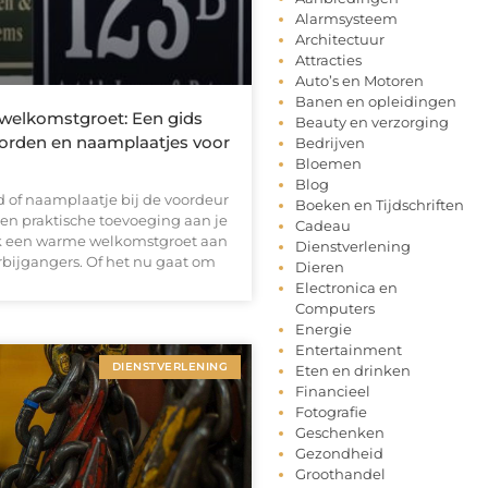
Alarmsysteem
Architectuur
Attracties
Auto’s en Motoren
Banen en opleidingen
 welkomstgroet: Een gids
Beauty en verzorging
rden en naamplaatjes voor
Bedrijven
Bloemen
Blog
of naamplaatje bij de voordeur
Boeken en Tijdschriften
 een praktische toevoeging aan je
Cadeau
k een warme welkomstgroet aan
Dienstverlening
rbijgangers. Of het nu gaat om
Dieren
Electronica en
Computers
Energie
Entertainment
DIENSTVERLENING
Eten en drinken
Financieel
Fotografie
Geschenken
Gezondheid
Groothandel