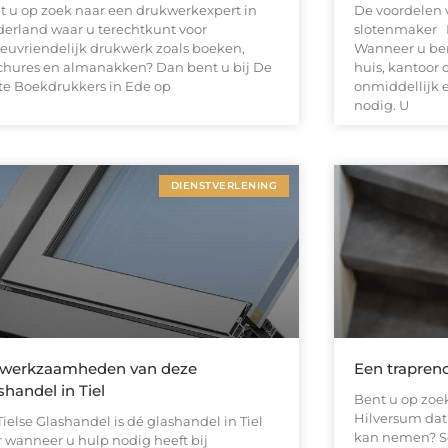
t u op zoek naar een drukwerkexpert in
De voordelen 
derland waar u terechtkunt voor
slotenmaker I
ieuvriendelijk drukwerk zoals boeken,
Wanneer u ben
chures en almanakken? Dan bent u bij De
huis, kantoor o
te Boekdrukkers in Ede op
onmiddellijk 
nodig. U
DIENSTVERLENING
 werkzaamheden van deze
Een trapreno
shandel in Tiel
Bent u op zoek
Hilversum dat
ielse Glashandel is dé glashandel in Tiel
kan nemen? Sc
r wanneer u hulp nodig heeft bij