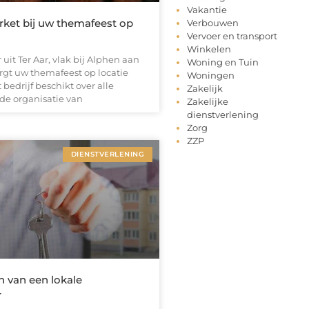
Vakantie
ket bij uw themafeest op
Verbouwen
Vervoer en transport
Winkelen
 uit Ter Aar, vlak bij Alphen aan
Woning en Tuin
rgt uw themafeest op locatie
Woningen
t bedrijf beschikt over alle
Zakelijk
e organisatie van
Zakelijke
dienstverlening
Zorg
ZZP
DIENSTVERLENING
n van een lokale
r