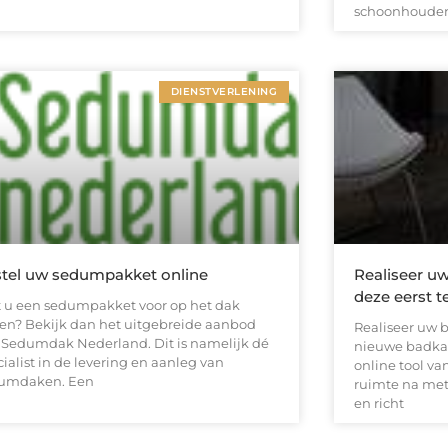
schoonhoude
DIENSTVERLENING
tel uw sedumpakket online
Realiseer u
deze eerst t
t u een sedumpakket voor op het dak
en? Bekijk dan het uitgebreide aanbod
Realiseer uw
 Sedumdak Nederland. Dit is namelijk dé
nieuwe badkam
ialist in de levering en aanleg van
online tool v
umdaken. Een
ruimte na met
en richt