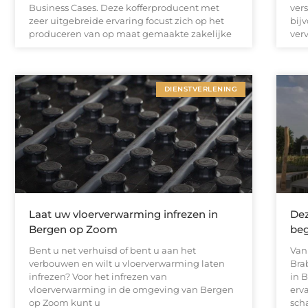
Business Cases. Deze kofferproducent met
ver
zeer uitgebreide ervaring focust zich op het
bij
produceren van op maat gemaakte zakelijke
ver
DIENSTVERLENING
Laat uw vloerverwarming infrezen in
Dez
Bergen op Zoom
beg
Bent u net verhuisd of bent u aan het
Van
verbouwen en wilt u vloerverwarming laten
Bra
infrezen? Voor het infrezen van
in 
vloerverwarming in de omgeving van Bergen
erv
op Zoom kunt u
sch