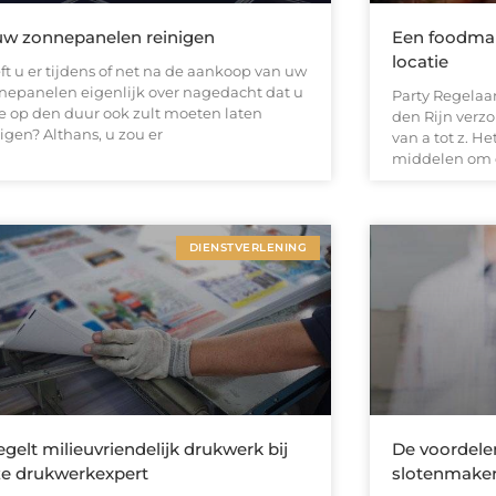
uw zonnepanelen reinigen
Een foodmar
locatie
ft u er tijdens of net na de aankoop van uw
nepanelen eigenlijk over nagedacht dat u
Party Regelaar
e op den duur ook zult moeten laten
den Rijn verzo
igen? Althans, u zou er
van a tot z. He
middelen om d
DIENSTVERLENING
egelt milieuvriendelijk drukwerk bij
De voordele
e drukwerkexpert
slotenmake