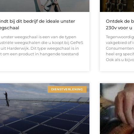
indt bij dit bedrijf de ideale unster
Ontdek de be
egschaal
230v voor u
 unster weegschaal is een van de typen
Tegenwoordig i
ustriële weegschalen die u koopt bij GePeS
vakgebied of i
 uit Harderwijk. Dit type weegschaal is in
Consumenten,
at om een product in hangende toestand
heel erg spec
Ook als u bijv
DIENSTVERLENING