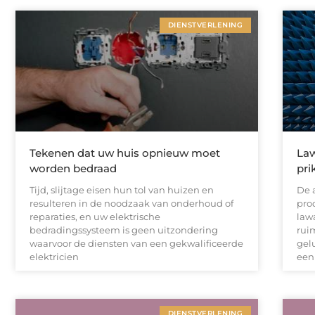
DIENSTVERLENING
Tekenen dat uw huis opnieuw moet
Law
worden bedraad
pri
Tijd, slijtage eisen hun tol van huizen en
De 
resulteren in de noodzaak van onderhoud of
pro
reparaties, en uw elektrische
law
bedradingssysteem is geen uitzondering
rui
waarvoor de diensten van een gekwalificeerde
gel
elektricien
een
DIENSTVERLENING