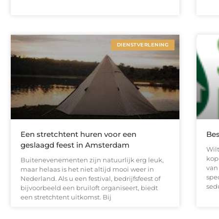
DIENSTVERLENING
Een stretchtent huren voor een
Bes
geslaagd feest in Amsterdam
Wil
kop
Buitenevenementen zijn natuurlijk erg leuk,
van
maar helaas is het niet altijd mooi weer in
spec
Nederland. Als u een festival, bedrijfsfeest of
sed
bijvoorbeeld een bruiloft organiseert, biedt
een stretchtent uitkomst. Bij