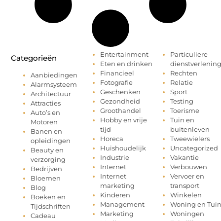
Entertainment
Particuliere
Categorieën
Eten en drinken
dienstverlenin
Financieel
Rechten
Aanbiedingen
Fotografie
Relatie
Alarmsysteem
Geschenken
Sport
Architectuur
Gezondheid
Testing
Attracties
Groothandel
Toerisme
Auto’s en
Hobby en vrije
Tuin en
Motoren
tijd
buitenleven
Banen en
Horeca
Tweewielers
opleidingen
Huishoudelijk
Uncategorized
Beauty en
Industrie
Vakantie
verzorging
Internet
Verbouwen
Bedrijven
Internet
Vervoer en
Bloemen
marketing
transport
Blog
Kinderen
Winkelen
Boeken en
Management
Woning en Tui
Tijdschriften
Marketing
Woningen
Cadeau