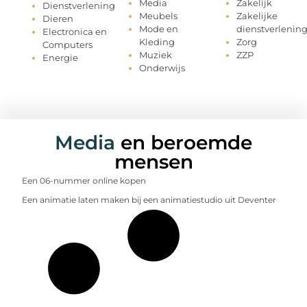
Media
Zakelijk
Dienstverlening
Meubels
Zakelijke
Dieren
Mode en
dienstverlenin
Electronica en
Kleding
Zorg
Computers
Muziek
ZZP
Energie
Onderwijs
Media
en beroemde
mensen
Een 06-nummer online kopen
Een animatie laten maken bij een animatiestudio uit Deventer