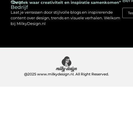
Beri
Over
“De plek waar creativiteit en inspiratie samenkomen”
Bedrijf
Laat je verrassen door stijlvolle blogs en inspirerende
content over design, trends en visuele verhalen. Welkom
bij MilkyDesign.nl
@2025 www.milkydesign.nl. All Right Reserved.