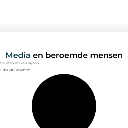
Media
en beroemde mensen
ie laten maken bij een
udio uit Deventer