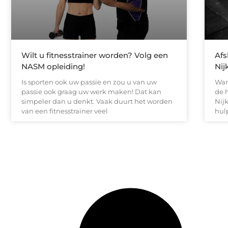
Wilt u fitnesstrainer worden? Volg een
Afs
NASM opleiding!
Nij
Is sporten ook uw passie en zou u van uw
Wan
passie ook graag uw werk maken! Dat kan
de 
simpeler dan u denkt. Vaak duurt het worden
Nijk
van een fitnesstrainer veel
hul