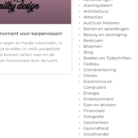
Alarmsysteem
Architectuur
Attracties
Auto’s en Motoren
Banen en opleidingen
 moment voor karpervissen!
Beauty en verzorging
Bedrijven
 regen en harde rukwinden, is
Bloemen
ijk te raden in welk jaargetijde
Blog
lve bomen vallen neer en de
Boeken en Tijdschriften
en horizontaal door de lucht.
Cadeau
Dienstverlening
Dieren
Electronica en
Computers
Energie
Entertainment
Eten en drinken
Financieel
Fotografie
Geschenken
Gezondheid
Groothandel