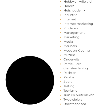
Hobby en vrije tijd
Horeca
Huishoudelijk
Industrie
Internet
Internet marketing
Kinderen
Management
Marketing
Media
Meubels
Mode en Kleding
Muziek
Onderwijs
Particuliere
dienstverlening
Rechten
Relatie
Sport
Testing
Toerisme
Tuin en buitenleven
Tweewielers
Uncategorized