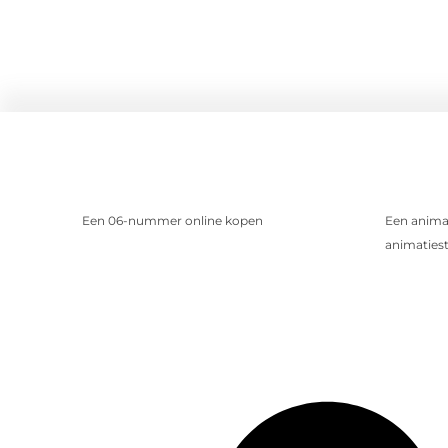
Een 06-nummer online kopen
Een animat
animatiest