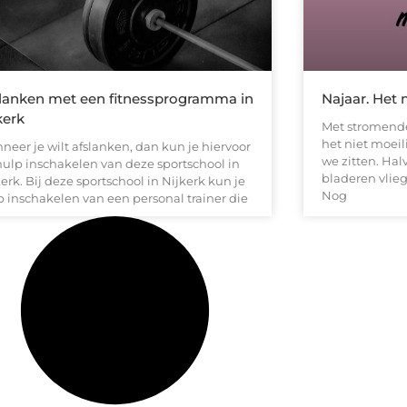
lanken met een fitnessprogramma in
Najaar. Het
kerk
Met stromende
het niet moeil
neer je wilt afslanken, dan kun je hiervoor
we zitten. Ha
hulp inschakelen van deze sportschool in
bladeren vlieg
erk. Bij deze sportschool in Nijkerk kun je
Nog
p inschakelen van een personal trainer die