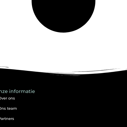
nze informatie
Over ons
Ons team
Partners