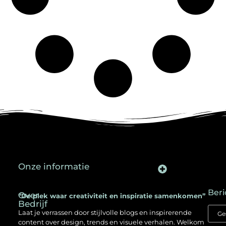
Onze informatie
Backlinks kopen in Nederland: een slimme SEO-strategie voor jouw website
Kan je geld verdienen met een website? Ontdek hoe jij online inkomen opbouwt
Beri
Over
“De plek waar creativiteit en inspiratie samenkomen”
Bedrijf
Laat je verrassen door stijlvolle blogs en inspirerende
content over design, trends en visuele verhalen. Welkom