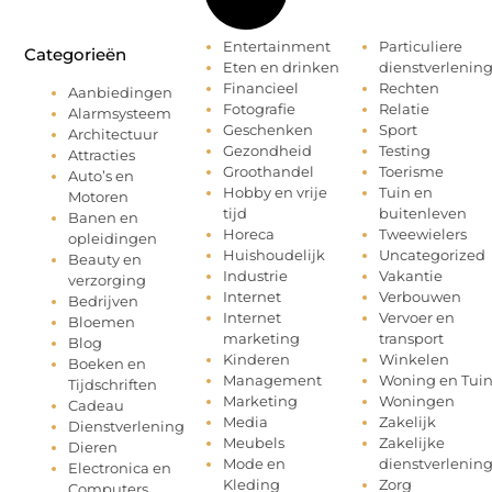
Entertainment
Particuliere
Categorieën
Eten en drinken
dienstverlenin
Financieel
Rechten
Aanbiedingen
Fotografie
Relatie
Alarmsysteem
Geschenken
Sport
Architectuur
Gezondheid
Testing
Attracties
Groothandel
Toerisme
Auto’s en
Hobby en vrije
Tuin en
Motoren
tijd
buitenleven
Banen en
Horeca
Tweewielers
opleidingen
Huishoudelijk
Uncategorized
Beauty en
Industrie
Vakantie
verzorging
Internet
Verbouwen
Bedrijven
Internet
Vervoer en
Bloemen
marketing
transport
Blog
Kinderen
Winkelen
Boeken en
Management
Woning en Tui
Tijdschriften
Marketing
Woningen
Cadeau
Media
Zakelijk
Dienstverlening
Meubels
Zakelijke
Dieren
Mode en
dienstverlenin
Electronica en
Kleding
Zorg
Computers