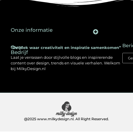
Onze informatie
Backlinks kopen in Nederland: een slimme SEO-strategie voor jouw website
Kan je geld verdienen met een website? Ontdek hoe jij online inkomen opbouwt
Beri
Over
“De plek waar creativiteit en inspiratie samenkomen”
Bedrijf
Laat je verrassen door stijlvolle blogs en inspirerende
content over design, trends en visuele verhalen. Welkom
bij MilkyDesign.nl
@2025 www.milkydesign.nl. All Right Reserved.