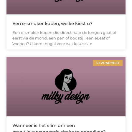
Een e-smoker kopen, welke kiest u?
Een e-smoker kopen die direct naar de longen gaat of
eerst via de mond, een pen of box stijl, een eLeaf of
Voopoo? U komt nogal voor wat keuzes te
GEZONDHEID
Wanneer is het slim om een
maaltijdvervangende shake te gebruiken?