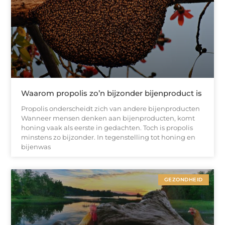
Waarom propolis zo’n bijzonder bijenproduct is
Propolis onderscheidt zich van andere bijenproducten
Wanneer mensen denken aan bijenproducten, komt
honing vaak als eerste in gedachten. Toch is propolis
minstens zo bijzonder. In tegenstelling tot honing en
bijenwas
GEZONDHEID