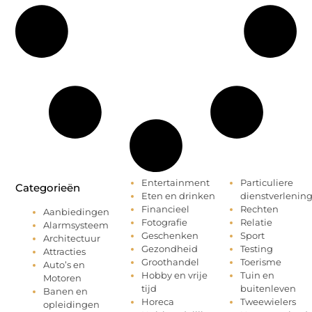
Entertainment
Particuliere
Categorieën
Eten en drinken
dienstverlenin
Financieel
Rechten
Aanbiedingen
Fotografie
Relatie
Alarmsysteem
Geschenken
Sport
Architectuur
Gezondheid
Testing
Attracties
Groothandel
Toerisme
Auto’s en
Hobby en vrije
Tuin en
Motoren
tijd
buitenleven
Banen en
Horeca
Tweewielers
opleidingen