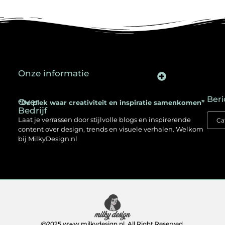
Onze informatie
Backlinks kopen in Nederland: een slimme SEO-strategie voor jouw website
Kan je geld verdienen met een website? Ontdek hoe jij online inkomen opbouwt
Beri
Over
“De plek waar creativiteit en inspiratie samenkomen”
Bedrijf
Laat je verrassen door stijlvolle blogs en inspirerende
content over design, trends en visuele verhalen. Welkom
bij MilkyDesign.nl
@2025 www.milkydesign.nl. All Right Reserved.