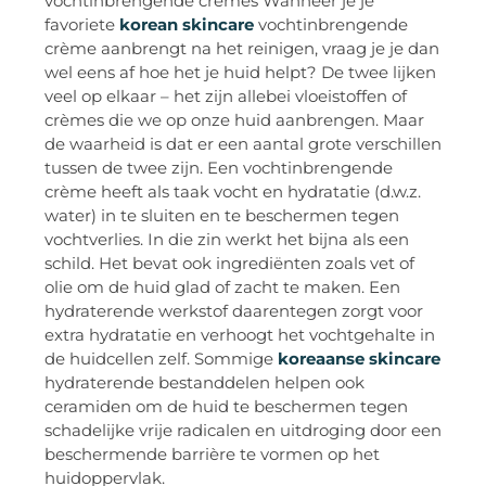
vochtinbrengende crèmes Wanneer je je
favoriete
korean skincare
vochtinbrengende
crème aanbrengt na het reinigen, vraag je je dan
wel eens af hoe het je huid helpt? De twee lijken
veel op elkaar – het zijn allebei vloeistoffen of
crèmes die we op onze huid aanbrengen. Maar
de waarheid is dat er een aantal grote verschillen
tussen de twee zijn. Een vochtinbrengende
crème heeft als taak vocht en hydratatie (d.w.z.
water) in te sluiten en te beschermen tegen
vochtverlies. In die zin werkt het bijna als een
schild. Het bevat ook ingrediënten zoals vet of
olie om de huid glad of zacht te maken. Een
hydraterende werkstof daarentegen zorgt voor
extra hydratatie en verhoogt het vochtgehalte in
de huidcellen zelf. Sommige
koreaanse skincare
hydraterende bestanddelen helpen ook
ceramiden om de huid te beschermen tegen
schadelijke vrije radicalen en uitdroging door een
beschermende barrière te vormen op het
huidoppervlak.